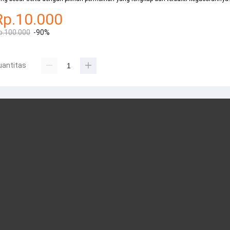
Rp.10.000
p.100.000
-90%
uantitas