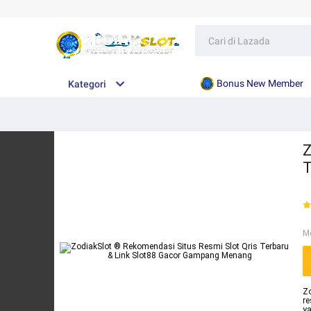
Bonus New Member
Kategori
Z
T
M
Zo
r
ya