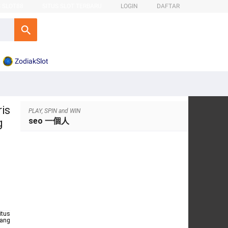
S SLOT88
SITUS SLOT TERBARU
LOGIN
DAFTAR
ZodiakSlot
is
PLAY, SPIN and WIN
seo 一個人
g
itus
nang