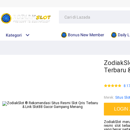
Bonus New Member
Daily 
Kategori
ZodiakSl
Terbaru 
8.1
Merek
:
Situs Slo
LOGIN
ZodiakSlot meru
resmi slot ter
yang besar sert