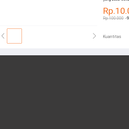
Rp.10.
Rp.100.000
-
Kuantitas