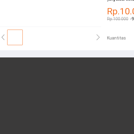
Rp.10.
Rp.100.000
-
Kuantitas