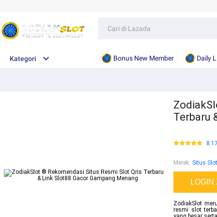
Bonus New Member
Daily 
Kategori
ZodiakSl
Terbaru 
8.1
Merek
:
Situs Slo
LOGIN
ZodiakSlot meru
resmi slot ter
yang besar sert