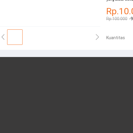
Rp.10.
Rp.100.000
-
Kuantitas