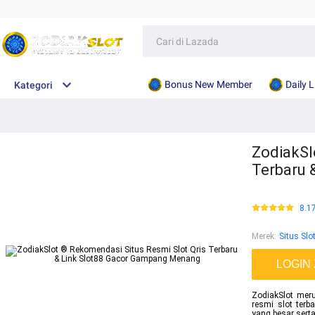
Bonus New Member
Daily 
Kategori
ZodiakSl
Terbaru 
8.1
Merek
:
Situs Slo
LOGIN
ZodiakSlot meru
resmi slot ter
yang besar sert