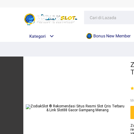
Bonus New Member
Kategori
Z
T
M
Zo
r
ya