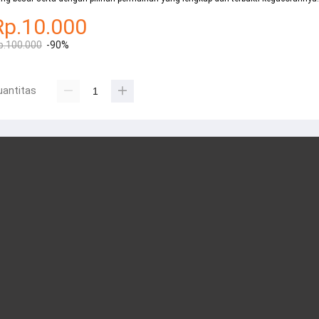
Rp.10.000
p.100.000
-90%
uantitas