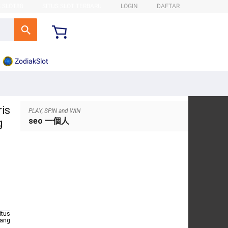
S SLOT88
SITUS SLOT TERBARU
LOGIN
DAFTAR
ZodiakSlot
is
PLAY, SPIN and WIN
seo 一個人
g
itus
nang