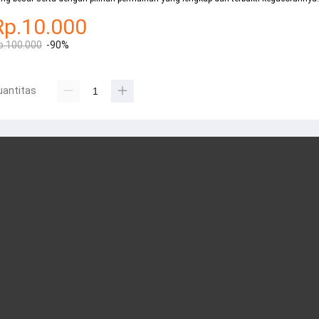
Rp.10.000
p.100.000
-90%
uantitas