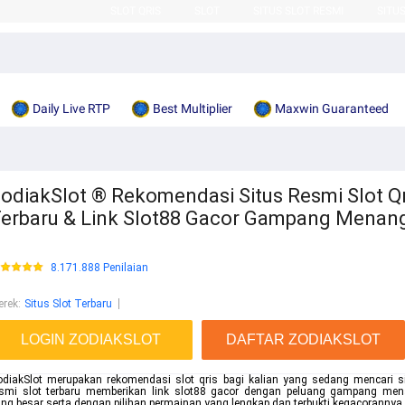
SLOT QRIS
SLOT
SITUS SLOT RESMI
SITU
Daily Live RTP
Best Multiplier
Maxwin Guaranteed
odiakSlot ® Rekomendasi Situs Resmi Slot Qr
erbaru & Link Slot88 Gacor Gampang Menan
8.171.888 Penilaian
erek
:
Situs Slot Terbaru
LOGIN ZODIAKSLOT
DAFTAR ZODIAKSLOT
diakSlot merupakan rekomendasi slot qris bagi kalian yang sedang mencari s
esmi slot terbaru memberikan link slot88 gacor dengan peluang gampang me
ng besar serta dengan pilihan permainan yang lengkap dan terbukti kegacorannya.