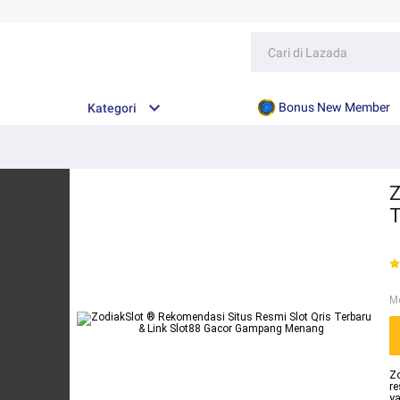
Bonus New Member
Kategori
Z
T
M
Zo
r
ya