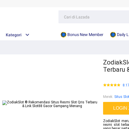
Bonus New Member
Daily 
Kategori
ZodiakSl
Terbaru 
8.1
Merek
:
Situs Slo
LOGIN
ZodiakSlot meru
resmi slot ter
yang besar sert