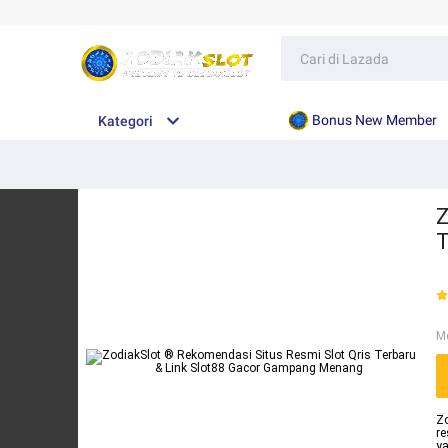
Bonus New Member
Kategori
Z
T
M
Zo
r
ya