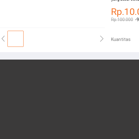
Rp.10.
Rp.100.000
-
Kuantitas