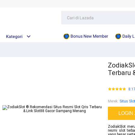
Bonus New Member
Daily 
Kategori
ZodiakSl
Terbaru 
8.1
Merek
:
Situs Slo
LOGIN
ZodiakSlot meru
resmi slot ter
yang besar sert