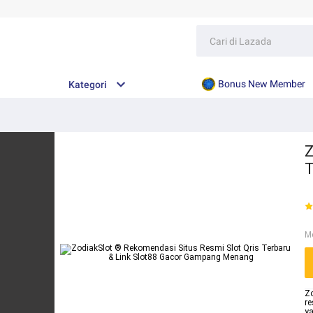
Bonus New Member
Kategori
Z
T
M
Zo
r
ya