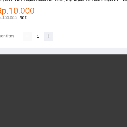
Rp.10.000
p.100.000
-90%
uantitas