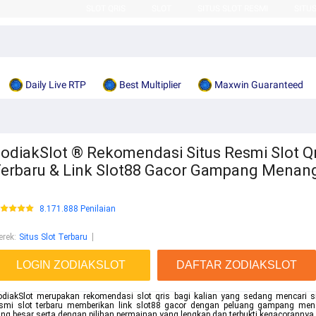
SLOT QRIS
SLOT
SITUS SLOT RESMI
SITU
Daily Live RTP
Best Multiplier
Maxwin Guaranteed
odiakSlot ® Rekomendasi Situs Resmi Slot Qr
erbaru & Link Slot88 Gacor Gampang Menan
8.171.888 Penilaian
erek
:
Situs Slot Terbaru
LOGIN ZODIAKSLOT
DAFTAR ZODIAKSLOT
diakSlot merupakan rekomendasi slot qris bagi kalian yang sedang mencari s
esmi slot terbaru memberikan link slot88 gacor dengan peluang gampang me
ng besar serta dengan pilihan permainan yang lengkap dan terbukti kegacorannya.